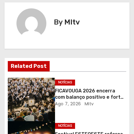
e
g
By
MItv
a
ç
ã
Related Post
o
d
NOTÍCIAS
FICAVOUGA 2026 encerra
e
com balanço positivo e forte
adesão da comunidade
Ago 7, 2026
MItv
a
r
NOTÍCIAS