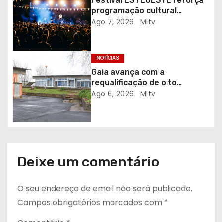
t
Festival ESTEOESTE reforça
programação cultural
i
gratuita em Braga
Ago 7, 2026
MItv
g
NOTÍCIAS
o
Gaia avança com a
s
requalificação de oito
escolas prioritárias
Ago 6, 2026
MItv
Deixe um comentário
O seu endereço de email não será publicado.
Campos obrigatórios marcados com
*