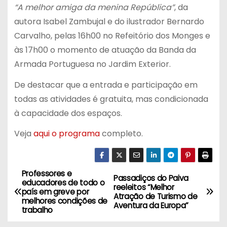
“A melhor amiga da menina República”
, da
autora Isabel Zambujal e do ilustrador Bernardo
Carvalho, pelas 16h00 no Refeitório dos Monges e
às 17h00 o momento de atuação da Banda da
Armada Portuguesa no Jardim Exterior.
De destacar que a entrada e participação em
todas as atividades é gratuita, mas condicionada
à capacidade dos espaços.
Veja
aqui o programa
completo.
Professores e
N
Passadiços do Paiva
educadores de todo o
reeleitos “Melhor
país em greve por
a
Atração de Turismo de
melhores condições de
Aventura da Europa”
trabalho
v