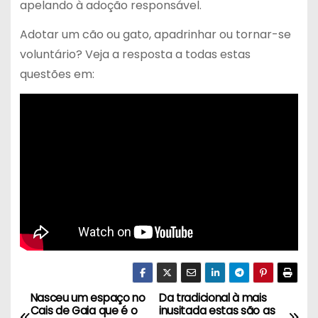
apelando à adoção responsável.
Adotar um cão ou gato, apadrinhar ou tornar-se
voluntário? Veja a resposta a todas estas
questões em:
Nasceu um espaço no
Da tradicional à mais
N
Cais de Gaia que é o
inusitada estas são as