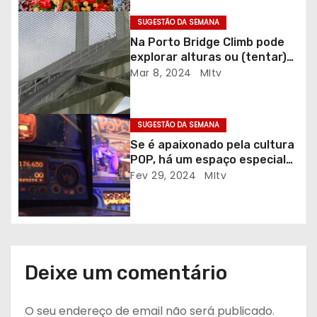
r
SUGESTÃO DA SEMANA
Na Porto Bridge Climb pode
t
explorar alturas ou (tentar)
curar vertigens
Mar 8, 2024
MItv
i
g
SUGESTÃO DA SEMANA
o
Se é apaixonado pela cultura
POP, há um espaço especial
s
para si no Porto
Fev 29, 2024
MItv
Deixe um comentário
O seu endereço de email não será publicado.