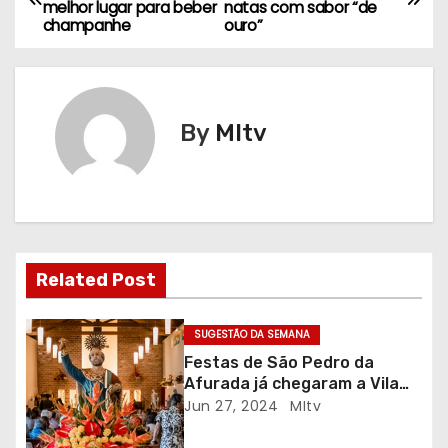
melhor lugar para beber
natas com sabor “de
a
champanhe
ouro”
v
e
By
MItv
g
a
ç
ã
Related Post
o
SUGESTÃO DA SEMANA
d
Festas de São Pedro da
Afurada já chegaram a Vila
e
Nova de Gaia
Jun 27, 2024
MItv
a