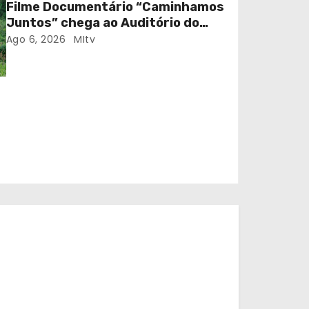
Filme Documentário “Caminhamos
Juntos” chega ao Auditório do
C.E.R. Vagos em sessão solidária
Ago 6, 2026
MItv