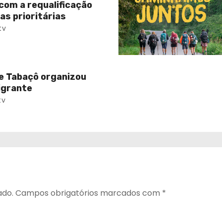
com a requalificação
as prioritárias
tv
e Tabaçô organizou
igrante
tv
ado.
Campos obrigatórios marcados com
*