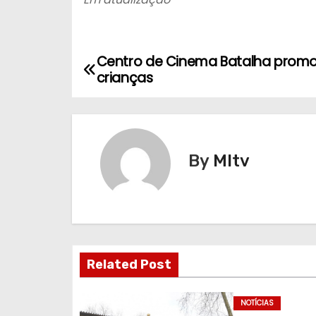
Centro de Cinema Batalha promov
N
crianças
a
v
e
By
MItv
g
a
ç
Related Post
ã
o
NOTÍCIAS