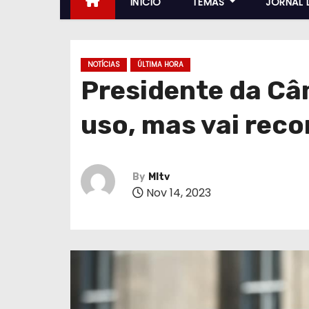
INÍCIO
TEMAS
JORNAL 
NOTÍCIAS
ÚLTIMA HORA
Presidente da Câ
uso, mas vai reco
By
MItv
Nov 14, 2023