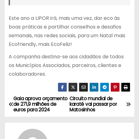
Este ano a LIPOR irá, mais uma vez, dar eco às
boas práticas e partilhar conselhos e desafios
semanais, nas redes sociais, para um Natal mais
Ecofriendly, mais EcoFeliz!
A campanha destina-se aos cidadãos de todos
os Municípios Associados, parceiros, clientes e
colaboradores.
Gaia aprova orçamento
Circuito mundial de
N
de 271,9 milhões de
karaté vai passar por
euros para 2024
Matosinhos
a
v