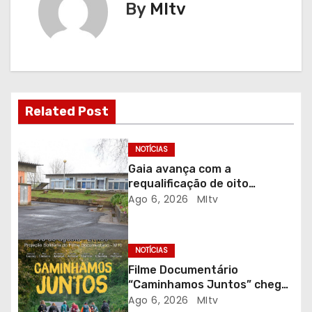
e
By
MItv
g
a
ç
Related Post
ã
o
NOTÍCIAS
Gaia avança com a
d
requalificação de oito
escolas prioritárias
Ago 6, 2026
MItv
e
a
NOTÍCIAS
r
Filme Documentário
“Caminhamos Juntos” chega
t
ao Auditório do C.E.R. Vagos
Ago 6, 2026
MItv