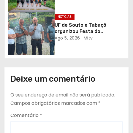
em sessão solidária
i
g
NOTÍCIAS
UF de Souto e Tabaçô
o
organizou Festa do
Emigrante
Ago 5, 2026
MItv
s
Deixe um comentário
O seu endereço de email não será publicado.
Campos obrigatórios marcados com
*
Comentário
*