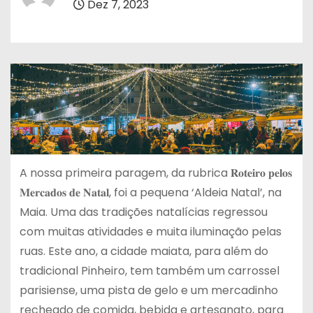
Dez 7, 2023
A nossa primeira paragem, da rubrica 𝐑𝐨𝐭𝐞𝐢𝐫𝐨 𝐩𝐞𝐥𝐨𝐬
𝐌𝐞𝐫𝐜𝐚𝐝𝐨𝐬 𝐝𝐞 𝐍𝐚𝐭𝐚𝐥, foi a pequena ‘Aldeia Natal’, na
Maia. Uma das tradições natalícias regressou
com muitas atividades e muita iluminação pelas
ruas. Este ano, a cidade maiata, para além do
tradicional Pinheiro, tem também um carrossel
parisiense, uma pista de gelo e um mercadinho
recheado de comida, bebida e artesanato, para