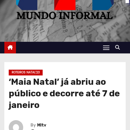
ROTEIROS NATAL'23
‘Maia Natal’ já abriu ao
público e decorre até 7 de
janeiro
By
MItv