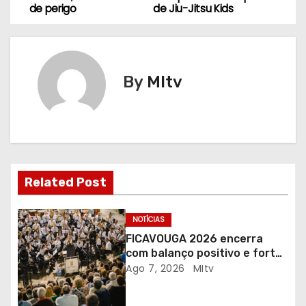
a
de perigo
de Jiu-Jitsu Kids
v
e
By
MItv
g
a
ç
ã
Related Post
o
NOTÍCIAS
d
FICAVOUGA 2026 encerra
com balanço positivo e forte
e
adesão da comunidade
Ago 7, 2026
MItv
a