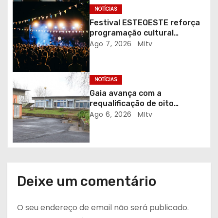
r
NOTÍCIAS
Festival ESTEOESTE reforça
t
programação cultural
gratuita em Braga
Ago 7, 2026
MItv
i
g
NOTÍCIAS
o
Gaia avança com a
requalificação de oito
s
escolas prioritárias
Ago 6, 2026
MItv
Deixe um comentário
O seu endereço de email não será publicado.