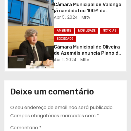
t
Câmara Municipal de Valongo
já candidatou 100% da
i
Estratégia Local de
Abr 5, 2024
MItv
Habitação
g
AMBIENTE
MOBILIDADE
NOTÍCIAS
o
SOCIEDADE
Câmara Municipal de Oliveira
s
de Azeméis anuncia Plano de
Mobilidade Urbana
Abr 1, 2024
MItv
Sustentável
Deixe um comentário
O seu endereço de email não será publicado.
Campos obrigatórios marcados com
*
Comentário
*