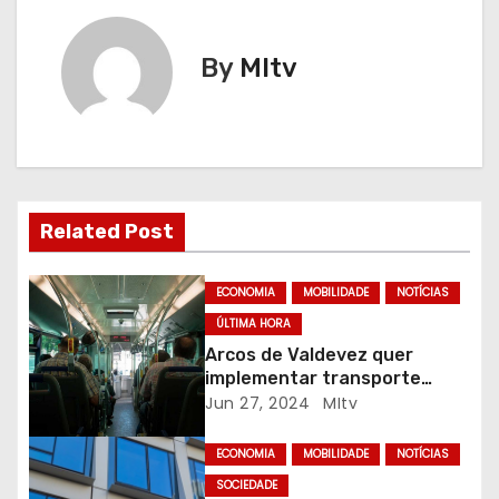
e
By
MItv
g
a
ç
ã
Related Post
o
ECONOMIA
MOBILIDADE
NOTÍCIAS
d
ÚLTIMA HORA
Arcos de Valdevez quer
e
implementar transporte
flexível no concelho
Jun 27, 2024
MItv
a
r
ECONOMIA
MOBILIDADE
NOTÍCIAS
SOCIEDADE