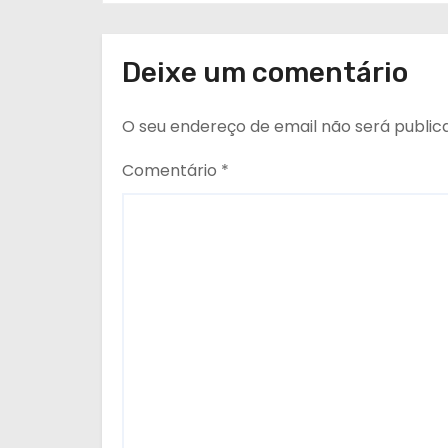
g
o
Deixe um comentário
s
O seu endereço de email não será public
Comentário
*