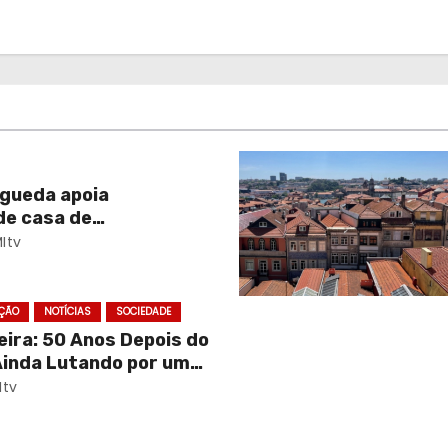
gueda apoia
de casa de
 para crianças doentes
Itv
ÇÃO
NOTÍCIAS
SOCIEDADE
eira: 50 Anos Depois do
 Ainda Lutando por um
tv