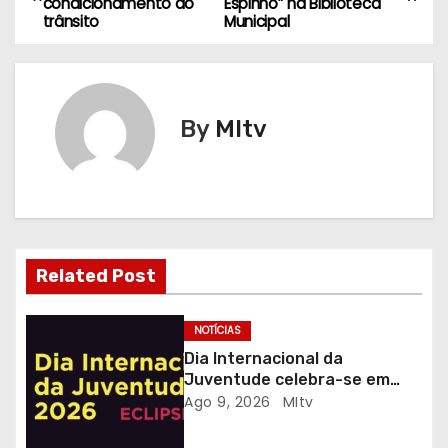
condicionamento do
Espinho” na Biblioteca
a
trânsito
Municipal
v
e
By
MItv
g
a
ç
ã
Related Post
o
NOTÍCIAS
d
Dia Internacional da
Juventude celebra-se em
e
Gaia com desporto, música e
Ago 9, 2026
MItv
observação do eclipse solar
a