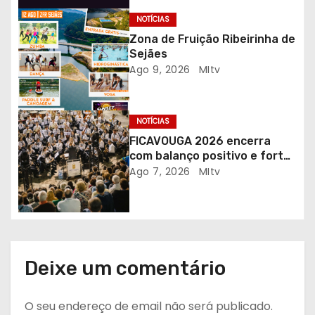
r
NOTÍCIAS
Zona de Fruição Ribeirinha de
t
Sejães
Ago 9, 2026
MItv
i
g
NOTÍCIAS
o
FICAVOUGA 2026 encerra
com balanço positivo e forte
s
adesão da comunidade
Ago 7, 2026
MItv
Deixe um comentário
O seu endereço de email não será publicado.