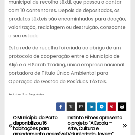
municipal de recolha têxtil, que passou a contar
com 10 contentores. Depois de depositados, os
produtos têxteis são encaminhados para doação,
valorização, reciclagem ou destruição, consoante
o seu estado.
Esta rede de recolha foi criada ao abrigo de um
protocolo de cooperação entre o Município de
Alijó e a H Sarah Trading, única empresa nacional
portadora de Título Único Ambiental para
Operação de Gestão de Resíduos Têxteis.
Redatora: Sara Magalhães
O Município do Porto
Instinto Filmes apresenta
N
disponibilizou 16
o projeto “A Escola –
habitações para
Arte, Cultura e
a
arrendamento acessível
Voluntariado Jovem”