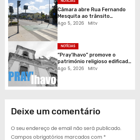
r
NOTÍCIAS
Câmara abre Rua Fernando
t
Mesquita ao trânsito
automóvel
Ago 5, 2026
MItv
i
g
NOTÍCIAS
o
“Pray’lhavo” promove o
património religioso edificado
s
do Arciprestado
Ago 5, 2026
MItv
Deixe um comentário
O seu endereço de email não será publicado.
Campos obrigatórios marcados com
*