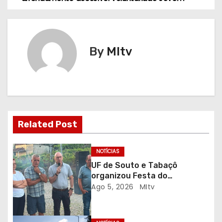
v
e
By
MItv
g
a
ç
ã
Related Post
o
NOTÍCIAS
d
UF de Souto e Tabaçô
organizou Festa do
e
Emigrante
Ago 5, 2026
MItv
a