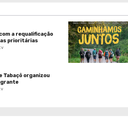
com a requalificação
as prioritárias
tv
e Tabaçô organizou
igrante
tv