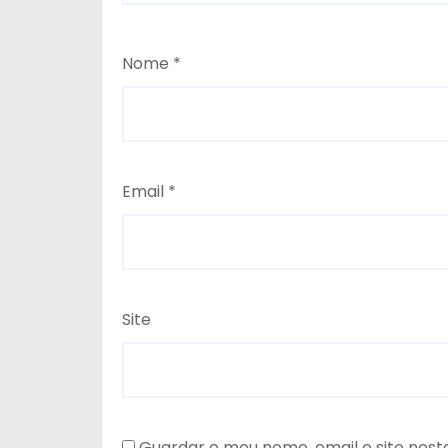
Nome
*
Email
*
Site
Guardar o meu nome, email e site nes