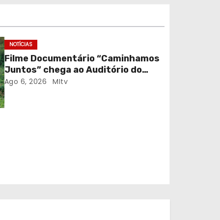
NOTÍCIAS
Filme Documentário “Caminhamos
Juntos” chega ao Auditório do
C.E.R. Vagos em sessão solidária
Ago 6, 2026
MItv