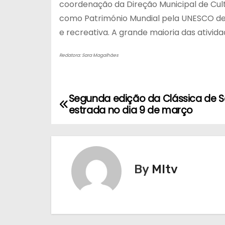
coordenação da Direção Municipal de Cul
como Património Mundial pela UNESCO desd
e recreativa. A grande maioria das atividad
Redatora: Sara Magalhães
Segunda edição da Clássica de S
N
estrada no dia 9 de março
a
v
e
By
MItv
g
a