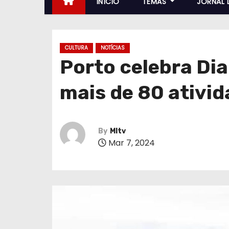
INÍCIO
TEMAS
JORNAL 
CULTURA
NOTÍCIAS
Porto celebra Di
mais de 80 ativi
By
MItv
Mar 7, 2024