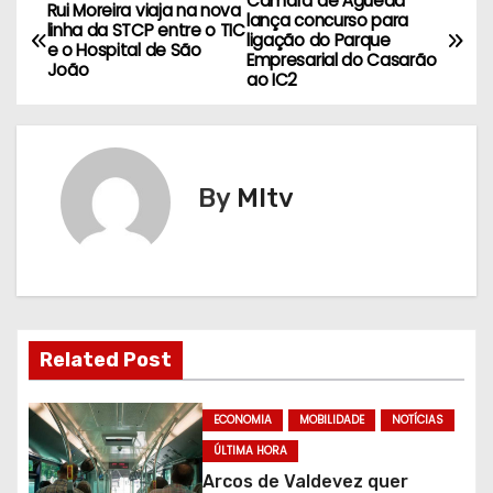
Câmara de Águeda
N
Rui Moreira viaja na nova
lança concurso para
linha da STCP entre o TIC
ligação do Parque
a
e o Hospital de São
Empresarial do Casarão
João
ao IC2
v
e
g
By
MItv
a
ç
ã
Related Post
o
d
ECONOMIA
MOBILIDADE
NOTÍCIAS
ÚLTIMA HORA
e
Arcos de Valdevez quer