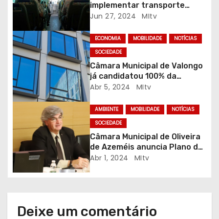
implementar transporte
a
flexível no concelho
Jun 27, 2024
MItv
r
ECONOMIA
MOBILIDADE
NOTÍCIAS
t
SOCIEDADE
Câmara Municipal de Valongo
i
já candidatou 100% da
Estratégia Local de
Abr 5, 2024
MItv
g
Habitação
AMBIENTE
MOBILIDADE
NOTÍCIAS
o
SOCIEDADE
s
Câmara Municipal de Oliveira
de Azeméis anuncia Plano de
Mobilidade Urbana
Abr 1, 2024
MItv
Sustentável
Deixe um comentário