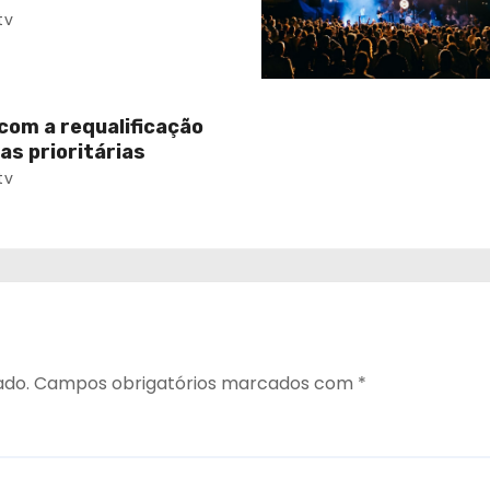
tv
com a requalificação
as prioritárias
tv
ado.
Campos obrigatórios marcados com
*