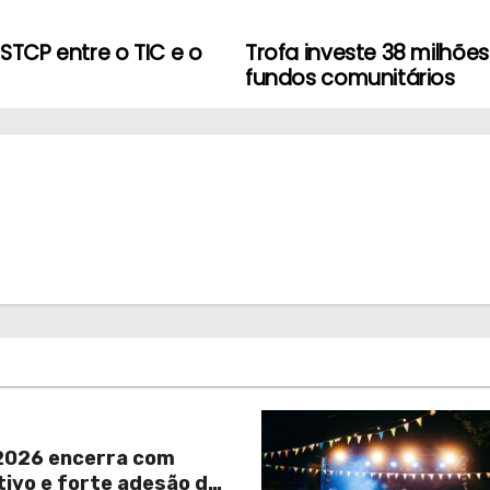
 STCP entre o TIC e o
Trofa investe 38 milhõe
fundos comunitários
026 encerra com
tivo e forte adesão da