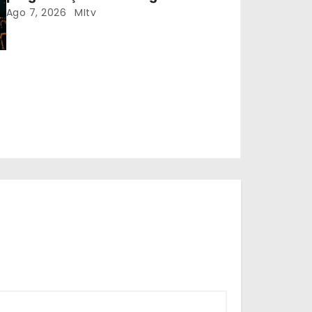
Braga
Ago 7, 2026
MItv