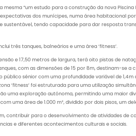
la mesma “um estudo para a construção da nova Piscina 
expectativas dos munícipes, numa área habitacional por
ustentável, tendo capacidade para dar resposta transve
lui três tanques, balneários e uma área ‘fitness’.
ensão e 17,50 metros de largura, terá oito pistas de na
s tanques, com as dimensões de 15 por 8m, destinam-se 
ao público sénior com uma profundidade variável de 1,4m 
ona ‘fitness’ foi estruturada para uma utilização simultân
terão uma exploração autónoma, permitindo uma maior di
om uma área de 1.000 m², dividido por dois pisos, um de
m, contribuir para o desenvolvimento de atividades de car
cias e diferentes acontecimentos culturais e sociais.