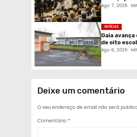
comunidade
Ago 7, 2026
MI
e
a
NOTÍCIAS
r
Gaia avança 
de oito escol
t
Ago 6, 2026
MI
i
g
o
Deixe um comentário
s
O seu endereço de email não será public
Comentário
*