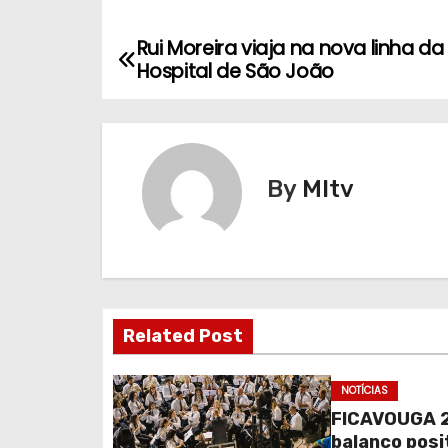
Rui Moreira viaja na nova linha da
N
Hospital de São João
a
v
e
By
MItv
g
a
ç
Related Post
ã
o
NOTÍCIAS
FICAVOUGA 2
d
balanço posi