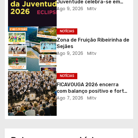
e
Juventude celebra-se em
Gaia com desporto, música e
Ago 9, 2026
MItv
a
observação do eclipse solar
r
NOTÍCIAS
t
Zona de Fruição Ribeirinha de
Sejães
i
Ago 9, 2026
MItv
g
NOTÍCIAS
o
FICAVOUGA 2026 encerra
s
com balanço positivo e forte
adesão da comunidade
Ago 7, 2026
MItv