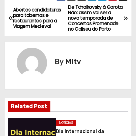
De Tchaikovsky à Garota
N
Abertas candidaturas
Não: assim vai ser a
para tabernas e
nova temporada de
a
restaurantes para a
Concertos Promenade
Viagem Medieval
no Coliseu do Porto
v
e
g
By
MItv
a
ç
ã
Related Post
o
d
NOTÍCIAS
Dia Internacional da