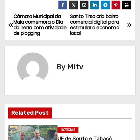
Câmara Municipal da
Santo Tirso cria bairro
N
Maia comemora o Dia
comercial digital para
da Terra com atividade
estimular a economia
a
de plogging
local
v
e
By
MItv
g
a
ç
ã
Related Post
o
NOTÍCIAS
d
UF de Souto e Tabaçô