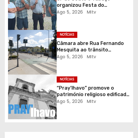
organizou Festa do
e
Emigrante
Ago 5, 2026
MItv
a
r
NOTÍCIAS
Câmara abre Rua Fernando
t
Mesquita ao trânsito
automóvel
Ago 5, 2026
MItv
i
g
NOTÍCIAS
o
“Pray’lhavo” promove o
património religioso edificado
s
do Arciprestado
Ago 5, 2026
MItv