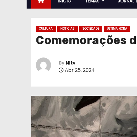
INÍCIO
TEMAS
JORNAL 
CULTURA
NOTÍCIAS
SOCIEDADE
ÚLTIMA HORA
Comemorações do 
By
MItv
Abr 25, 2024