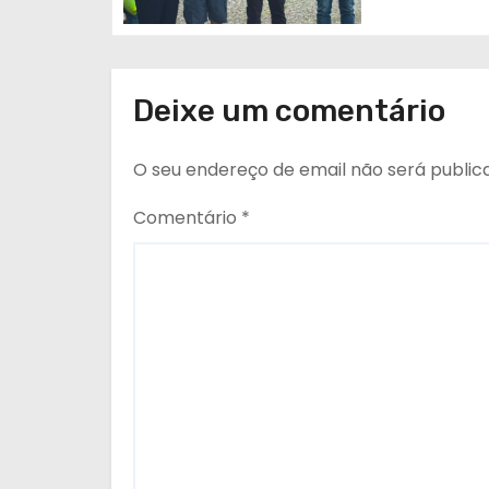
g
o
Deixe um comentário
s
O seu endereço de email não será public
Comentário
*