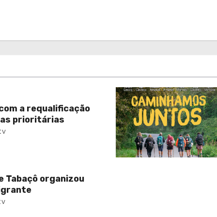
com a requalificação
as prioritárias
tv
e Tabaçô organizou
igrante
tv