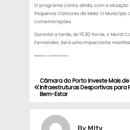
O programa conta, ainda, com a atuação d
Pequenos Cantores da Maia. O Município d
comemorações.
Durante a tarde, às 15:30 horas, o Mural
Fernandes. Será uma impactante manifesta
Redatora: Carolina Pereira
Câmara do Porto Investe Mais de 
N
Infraestruturas Desportivas para
a
Bem-Estar
v
e
By
MItv