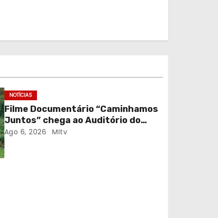
NOTÍCIAS
Filme Documentário “Caminhamos
Juntos” chega ao Auditório do
C.E.R. Vagos em sessão solidária
Ago 6, 2026
MItv