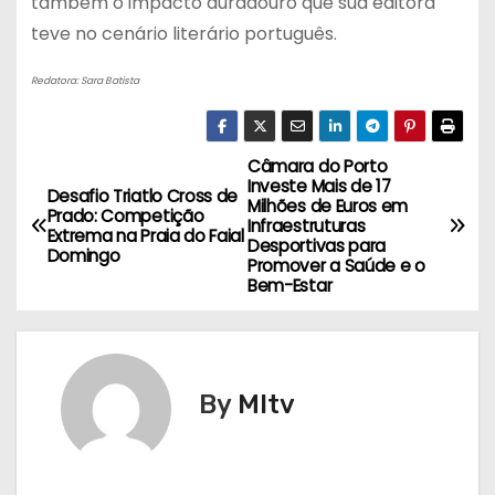
também o impacto duradouro que sua editora
teve no cenário literário português.
Redatora: Sara Batista
Câmara do Porto
N
Investe Mais de 17
Desafio Triatlo Cross de
Milhões de Euros em
a
Prado: Competição
Infraestruturas
Extrema na Praia do Faial
Desportivas para
Domingo
v
Promover a Saúde e o
Bem-Estar
e
g
By
MItv
a
ç