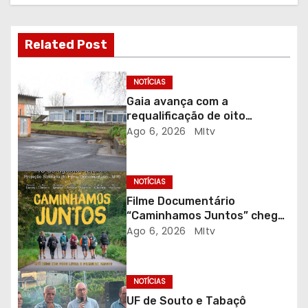
ã
o
Related Post
d
NOTÍCIAS
e
Gaia avança com a
a
requalificação de oito
escolas prioritárias
Ago 6, 2026
MItv
r
t
NOTÍCIAS
Filme Documentário
i
“Caminhamos Juntos” chega
ao Auditório do C.E.R. Vagos
g
Ago 6, 2026
MItv
em sessão solidária
o
NOTÍCIAS
s
UF de Souto e Tabaçô