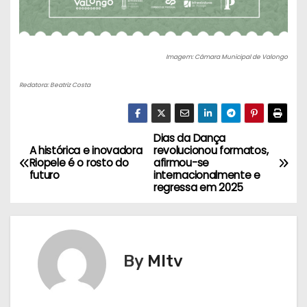
Imagem: Câmara Municipal de Valongo
Redatora: Beatriz Costa
Dias da Dança
N
A histórica e inovadora
revolucionou formatos,
Riopele é o rosto do
afirmou-se
a
futuro
internacionalmente e
regressa em 2025
v
e
g
By
MItv
a