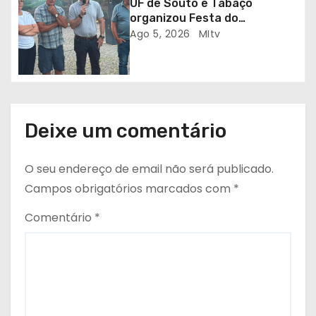
UF de Souto e Tabaçô
s
organizou Festa do
Emigrante
Ago 5, 2026
MItv
Deixe um comentário
O seu endereço de email não será publicado.
Campos obrigatórios marcados com
*
Comentário
*