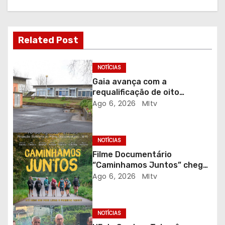
ç
ã
Related Post
o
d
NOTÍCIAS
Gaia avança com a
e
requalificação de oito
escolas prioritárias
Ago 6, 2026
MItv
a
r
NOTÍCIAS
t
Filme Documentário
“Caminhamos Juntos” chega
i
ao Auditório do C.E.R. Vagos
Ago 6, 2026
MItv
em sessão solidária
g
NOTÍCIAS
o