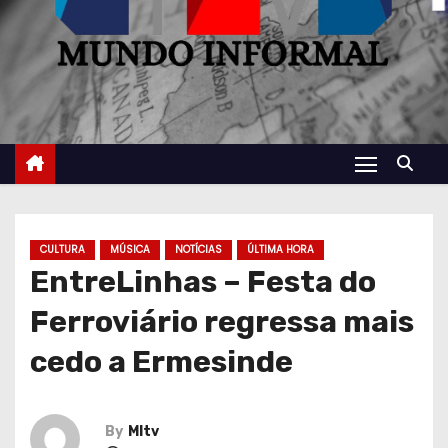
CULTURA
MÚSICA
NOTÍCIAS
ÚLTIMA HORA
EntreLinhas – Festa do
Ferroviário regressa mais
cedo a Ermesinde
By
MItv