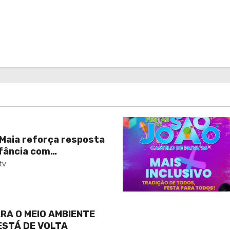
 Maia reforça resposta
nfância com
 da ampliação da
tv
uas Santas II
RA O MEIO AMBIENTE
ESTÁ DE VOLTA