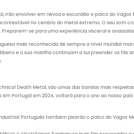
, irão envolver em névoa e escuridão o palco do Vagos 
incontestável no cenário do metal extremo. O seu som cr
. Preparem-se para uma experiência visceral e avassala
tuguesa mais reconhecida de sempre a nível mundial mar
ibeiro e a sua matilha continuam a surpreender os fãs 
.
chnical Death Metal, são umas das bandas mais respeita
s em Portugal em 2024, voltará para o ano ao nosso país
 Industrial Português também pisarão o palco do Vagos M
tálicos e electrónicos fundem-se num fim provocador e d