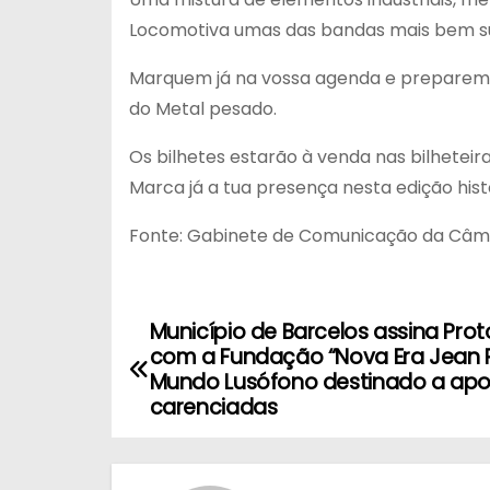
Locomotiva umas das bandas mais bem su
Marquem já na vossa agenda e preparem-se
do Metal pesado.
Os bilhetes estarão à venda nas bilheteiras
Marca já a tua presença nesta edição hist
Fonte: Gabinete de Comunicação da Câma
Município de Barcelos assina Pr
N
com a Fundação “Nova Era Jean Pi
a
Mundo Lusófono destinado a apoi
carenciadas
v
e