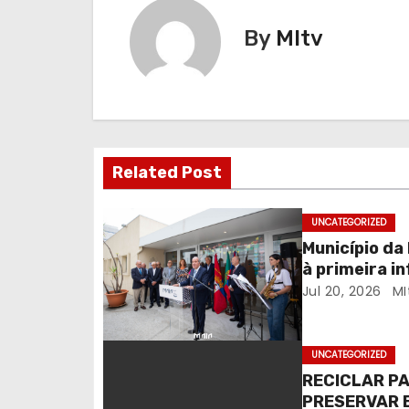
g
By
MItv
a
ç
ã
Related Post
o
d
UNCATEGORIZED
Município da
e
à primeira i
a
inauguração
Jul 20, 2026
MI
Creche de Ág
r
UNCATEGORIZED
t
RECICLAR PA
PRESERVAR 