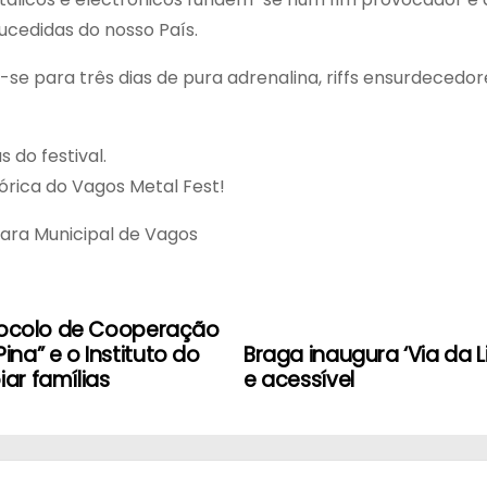
cedidas do nosso País.
 para três dias de pura adrenalina, riffs ensurdecedore
 do festival.
órica do Vagos Metal Fest!
ra Municipal de Vagos
otocolo de Cooperação
na” e o Instituto do
Braga inaugura ‘Via da 
ar famílias
e acessível