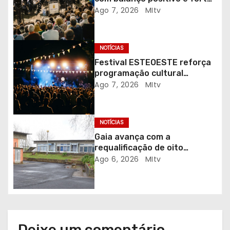
e
adesão da comunidade
Ago 7, 2026
MItv
a
r
NOTÍCIAS
Festival ESTEOESTE reforça
t
programação cultural
gratuita em Braga
Ago 7, 2026
MItv
i
g
NOTÍCIAS
o
Gaia avança com a
requalificação de oito
s
escolas prioritárias
Ago 6, 2026
MItv
Deixe um comentário