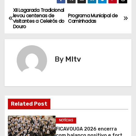
XII Lagarada Tradicional
N
levou centenas de
Programa Municipal de
visitantes a Celeirós do
Caminhadas
a
Douro
v
e
By
MItv
g
a
ç
ã
Related Post
o
NOTÍCIAS
d
FICAVOUGA 2026 encerra
com balanço positivo e forte