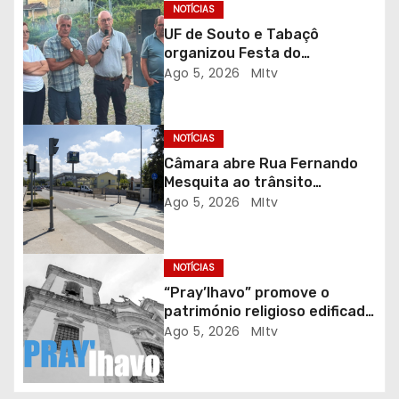
o
NOTÍCIAS
UF de Souto e Tabaçô
d
organizou Festa do
Emigrante
Ago 5, 2026
MItv
e
a
NOTÍCIAS
r
Câmara abre Rua Fernando
Mesquita ao trânsito
t
automóvel
Ago 5, 2026
MItv
i
g
NOTÍCIAS
“Pray’lhavo” promove o
o
património religioso edificado
do Arciprestado
Ago 5, 2026
MItv
s