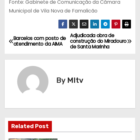
Fonte: Gabinete de Comunicação da Câmara
Municipal de Vila Nova de Famalicão
Adjudicada obra de
N
Barcelos com posto de
construção do Miradouro
atendimento da AIMA
de Santa Marinha
a
v
e
By
MItv
g
a
ç
Related Post
ã