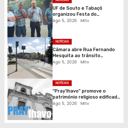
o
NOTÍCIAS
UF de Souto e Tabaçô
d
organizou Festa do
Emigrante
Ago 5, 2026
MItv
e
a
NOTÍCIAS
r
Câmara abre Rua Fernando
Mesquita ao trânsito
t
automóvel
Ago 5, 2026
MItv
i
g
NOTÍCIAS
“Pray’lhavo” promove o
o
património religioso edificado
do Arciprestado
Ago 5, 2026
MItv
s