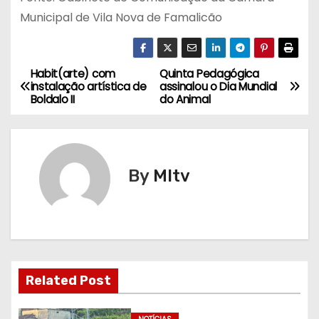
Municipal de Vila Nova de Famalicão
Habit(arte) com
Quinta Pedagógica
N
instalação artística de
assinalou o Dia Mundial
Boldalo II
do Animal
a
v
e
By
MItv
g
a
ç
Related Post
ã