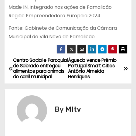
Made IN, integrado nas ações de Famalicão
Região Empreendedora Europeia 2024.
Fonte: Gabinete de Comunicação da Câmara
Municipal de Vila Nova de Famalicão
Centro Social e Paroquial
Águeda vence Prémio
N
de Sobrado entregou
Portugal Smart Cities
alimentos para animais
António Almeida
a
do canil municipal
Henriques
v
e
By
MItv
g
a