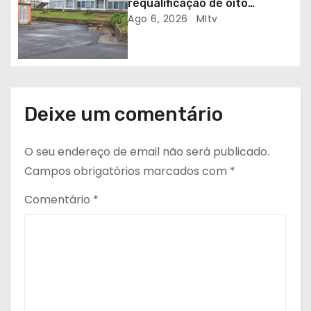
requalificação de oito
s
escolas prioritárias
Ago 6, 2026
MItv
Deixe um comentário
O seu endereço de email não será publicado.
Campos obrigatórios marcados com
*
Comentário
*