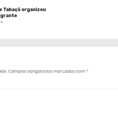
e Tabaçô organizou
igrante
tv
ado.
Campos obrigatórios marcados com
*