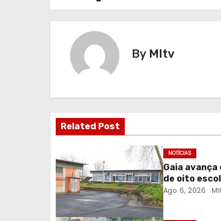
a
v
e
By
MItv
g
a
ç
Related Post
ã
o
NOTÍCIAS
Gaia avança 
d
de oito escol
Ago 6, 2026
MI
e
a