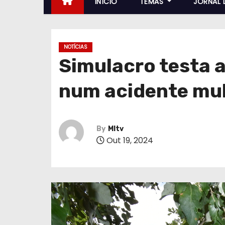
INÍCIO
TEMAS
JORNAL 
NOTÍCIAS
Simulacro testa a
num acidente mul
By
MItv
Out 19, 2024