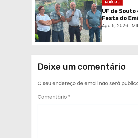
NOTÍCIAS
r
UF de Souto 
Festa do Em
t
Ago 5, 2026
MI
i
g
o
Deixe um comentário
s
O seu endereço de email não será public
Comentário
*