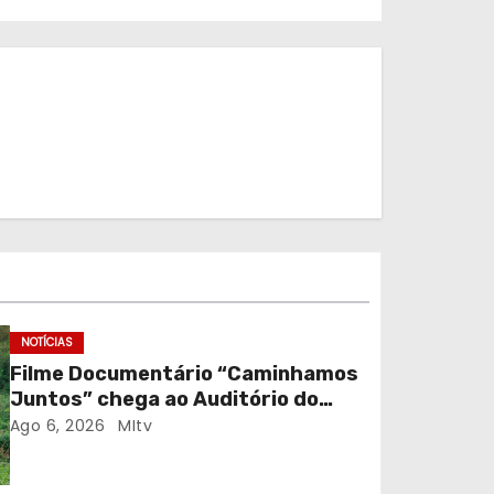
NOTÍCIAS
Filme Documentário “Caminhamos
Juntos” chega ao Auditório do
C.E.R. Vagos em sessão solidária
Ago 6, 2026
MItv