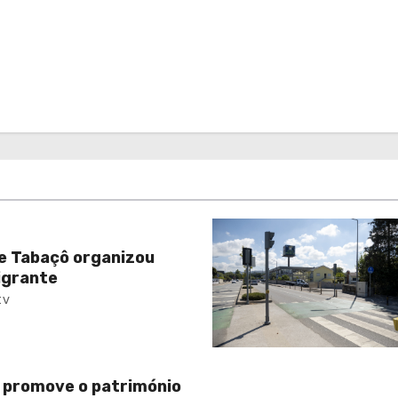
e Tabaçô organizou
igrante
tv
 promove o património