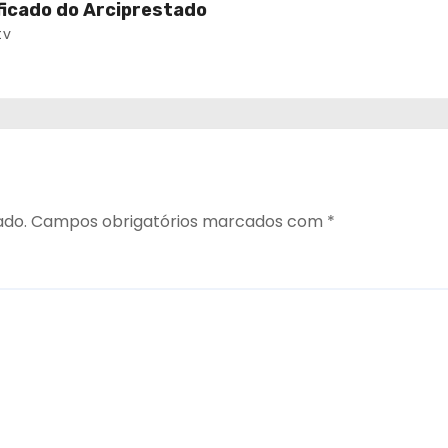
ificado do Arciprestado
tv
ado.
Campos obrigatórios marcados com
*