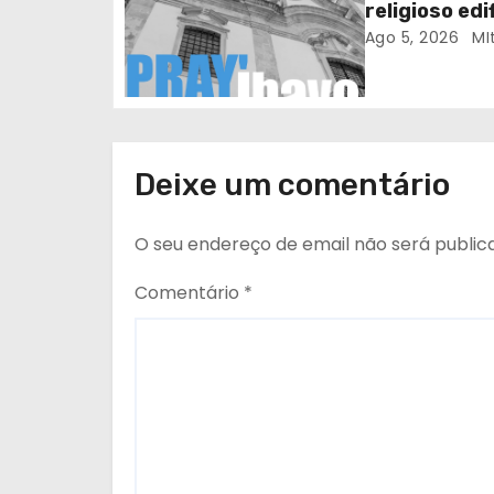
religioso ed
t
Ago 5, 2026
MI
i
g
o
Deixe um comentário
s
O seu endereço de email não será public
Comentário
*