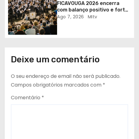
FICAVOUGA 2026 encerra
o
com balanço positivo e forte
adesão da comunidade
Ago 7, 2026
MItv
s
Deixe um comentário
O seu endereço de email não será publicado.
Campos obrigatórios marcados com
*
Comentário
*