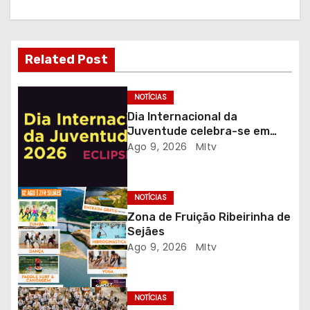
a
ç
Related Post
ã
o
NOTÍCIAS
Dia Internacional da
d
Juventude celebra-se em
Gaia com desporto, música e
Ago 9, 2026
MItv
e
observação do eclipse solar
a
NOTÍCIAS
r
Zona de Fruição Ribeirinha de
Sejães
t
Ago 9, 2026
MItv
i
g
NOTÍCIAS