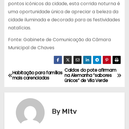
pontos icónicos da cidade, esta corrida noturna é
uma oportunidade única de apreciar a beleza da
cidade iluminada e decorada para as festividades
natalícias.
Fonte: Gabinete de Comunicação da Câmara
Municipal de Chaves
Caldos do pote afirmam
N
Habitação para famílias
na Alemanha “sabores
mais carenciadas
únicos” de Vila Verde
a
v
e
By
MItv
g