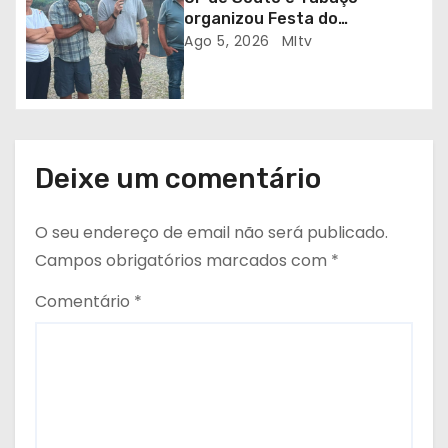
o
organizou Festa do
Emigrante
Ago 5, 2026
MItv
s
Deixe um comentário
O seu endereço de email não será publicado.
Campos obrigatórios marcados com
*
Comentário
*