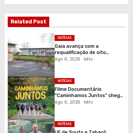
a
ç
Related Post
ã
o
NOTÍCIAS
Gaia avança com a
d
requalificação de oito
escolas prioritárias
Ago 6, 2026
MItv
e
a
NOTÍCIAS
r
Filme Documentário
“Caminhamos Juntos” chega
t
ao Auditório do C.E.R. Vagos
Ago 6, 2026
MItv
em sessão solidária
i
g
NOTÍCIAS
UF de Souto e Tabaçô