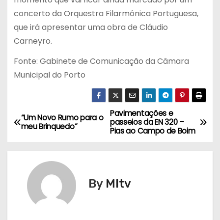
concerto da Orquestra Filarmónica Portuguesa,
que irá apresentar uma obra de Cláudio
Carneyro.
Fonte: Gabinete de Comunicação da Câmara
Municipal do Porto
Pavimentações e
N
“Um Novo Rumo para o
passeios da EN 320 –
meu Brinquedo”
Pias ao Campo de Boim
a
v
e
By
MItv
g