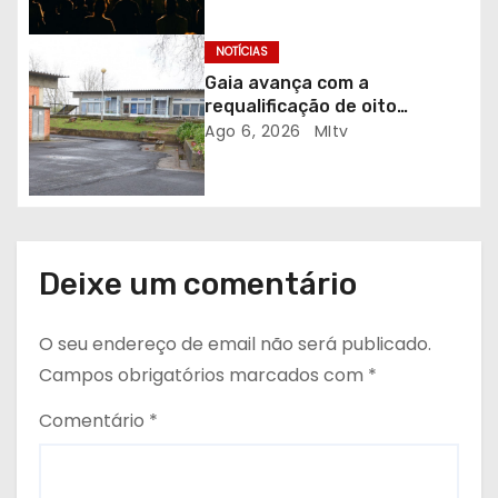
i
g
NOTÍCIAS
Gaia avança com a
o
requalificação de oito
escolas prioritárias
Ago 6, 2026
MItv
s
Deixe um comentário
O seu endereço de email não será publicado.
Campos obrigatórios marcados com
*
Comentário
*