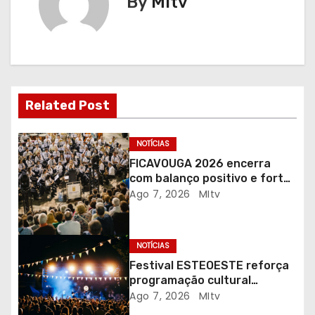
By
MItv
g
a
ç
Related Post
ã
o
NOTÍCIAS
FICAVOUGA 2026 encerra
d
com balanço positivo e forte
adesão da comunidade
Ago 7, 2026
MItv
e
a
NOTÍCIAS
r
Festival ESTEOESTE reforça
programação cultural
t
gratuita em Braga
Ago 7, 2026
MItv