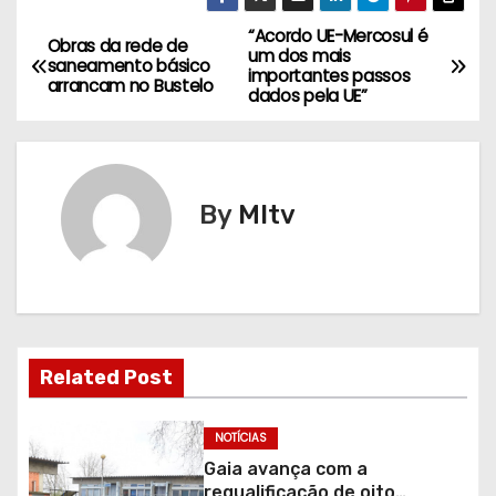
“Acordo UE-Mercosul é
N
Obras da rede de
um dos mais
saneamento básico
importantes passos
a
arrancam no Bustelo
dados pela UE”
v
e
By
MItv
g
a
ç
ã
Related Post
o
NOTÍCIAS
d
Gaia avança com a
requalificação de oito