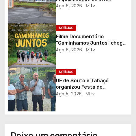
e
escolas prioritárias
Ago 6, 2026
MItv
a
r
NOTÍCIAS
Filme Documentário
t
“Caminhamos Juntos” chega
ao Auditório do C.E.R. Vagos
Ago 6, 2026
MItv
i
em sessão solidária
g
NOTÍCIAS
o
UF de Souto e Tabaçô
organizou Festa do
s
Emigrante
Ago 5, 2026
MItv
Deixe um comentário