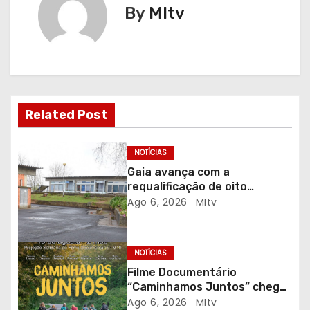
g
By
MItv
a
ç
ã
Related Post
o
d
NOTÍCIAS
Gaia avança com a
e
requalificação de oito
escolas prioritárias
Ago 6, 2026
MItv
a
r
NOTÍCIAS
t
Filme Documentário
“Caminhamos Juntos” chega
i
ao Auditório do C.E.R. Vagos
Ago 6, 2026
MItv