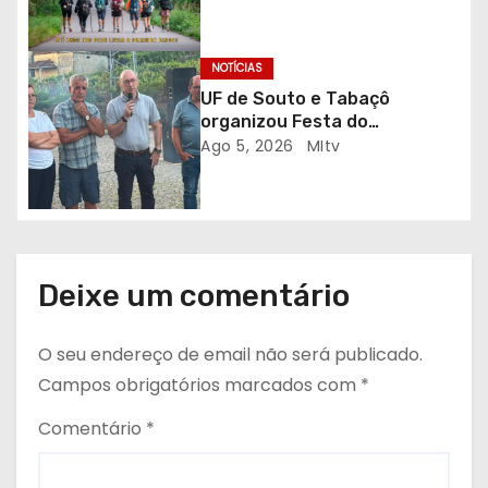
em sessão solidária
g
NOTÍCIAS
o
UF de Souto e Tabaçô
s
organizou Festa do
Emigrante
Ago 5, 2026
MItv
Deixe um comentário
O seu endereço de email não será publicado.
Campos obrigatórios marcados com
*
Comentário
*