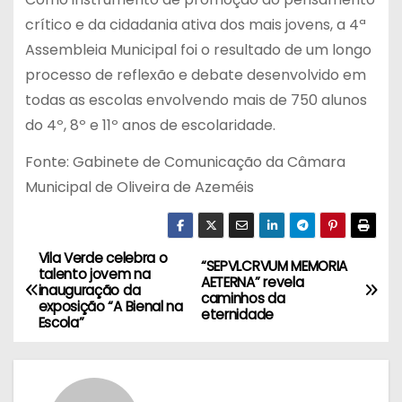
crítico e da cidadania ativa dos mais jovens, a 4ª
Assembleia Municipal foi o resultado de um longo
processo de reflexão e debate desenvolvido em
todas as escolas envolvendo mais de 750 alunos
do 4º, 8º e 11º anos de escolaridade.
Fonte: Gabinete de Comunicação da Câmara
Municipal de Oliveira de Azeméis
Vila Verde celebra o
N
“SEPVLCRVUM MEMORIA
talento jovem na
AETERNA” revela
inauguração da
a
caminhos da
exposição “A Bienal na
eternidade
Escola”
v
e