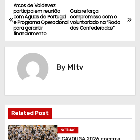
Arcos de Valdevez
N
participa em reunião
Gaia reforça
com Águas de Portugal
compromisso com o
a
e Programa Operacional
voluntariado na “Roda
para garantir
das Confederadas”
v
financiamento
e
g
By
MItv
a
ç
ã
o
Related Post
d
NOTÍCIAS
FICAVOUGA 2026 encerra