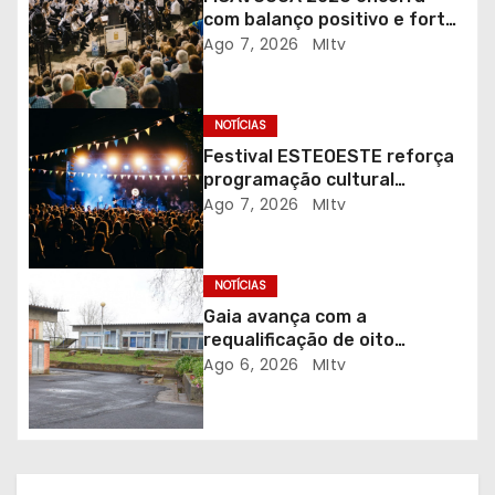
e
com balanço positivo e forte
a
adesão da comunidade
Ago 7, 2026
MItv
r
NOTÍCIAS
t
Festival ESTEOESTE reforça
i
programação cultural
gratuita em Braga
Ago 7, 2026
MItv
g
o
NOTÍCIAS
s
Gaia avança com a
requalificação de oito
escolas prioritárias
Ago 6, 2026
MItv