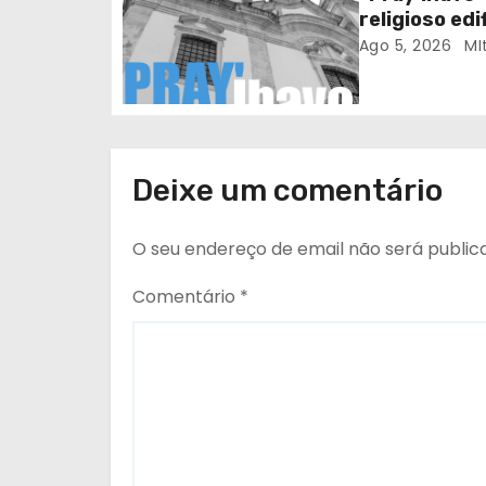
t
religioso ed
Ago 5, 2026
MI
i
g
o
Deixe um comentário
s
O seu endereço de email não será public
Comentário
*