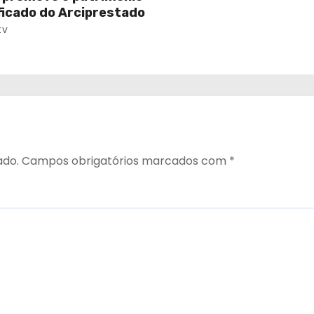
ificado do Arciprestado
tv
ado.
Campos obrigatórios marcados com
*