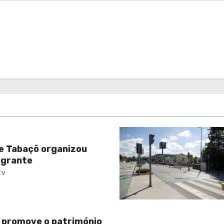
e Tabaçô organizou
igrante
tv
 promove o património