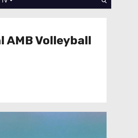
TV
al AMB Volleyball