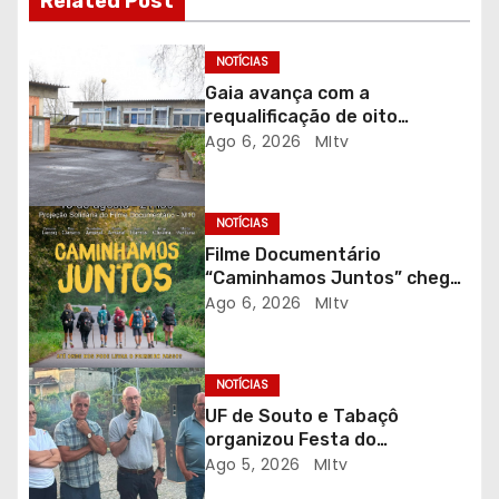
Related Post
o
NOTÍCIAS
d
Gaia avança com a
requalificação de oito
e
escolas prioritárias
Ago 6, 2026
MItv
a
r
NOTÍCIAS
Filme Documentário
t
“Caminhamos Juntos” chega
ao Auditório do C.E.R. Vagos
Ago 6, 2026
MItv
i
em sessão solidária
g
NOTÍCIAS
o
UF de Souto e Tabaçô
organizou Festa do
s
Emigrante
Ago 5, 2026
MItv