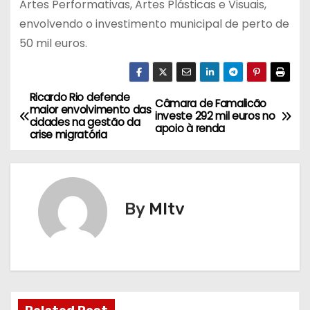
Artes Performativas, Artes Plásticas e Visuais,
envolvendo o investimento municipal de perto de
50 mil euros.
Ricardo Rio defende
N
Câmara de Famalicão
maior envolvimento das
investe 292 mil euros no
cidades na gestão da
a
apoio à renda
crise migratória
v
e
By
MItv
g
a
ç
ã