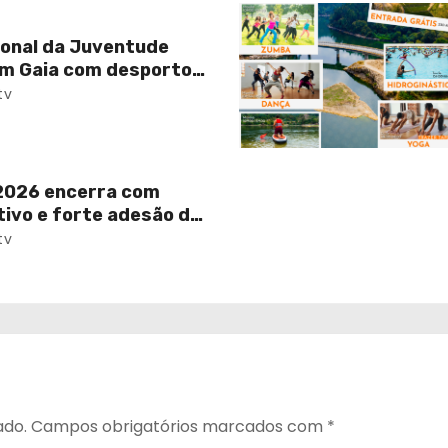
ional da Juventude
em Gaia com desporto,
ervação do eclipse
tv
026 encerra com
tivo e forte adesão da
tv
ado.
Campos obrigatórios marcados com
*