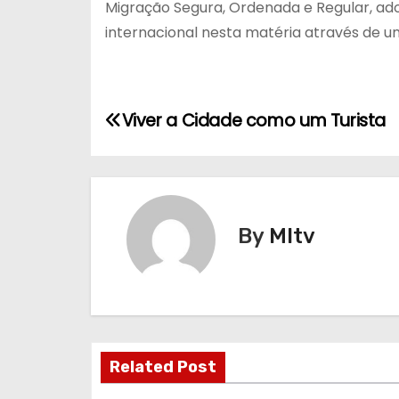
Migração Segura, Ordenada e Regular, a
internacional nesta matéria através de um
N
Viver a Cidade como um Turista
a
v
e
By
MItv
g
a
ç
Related Post
ã