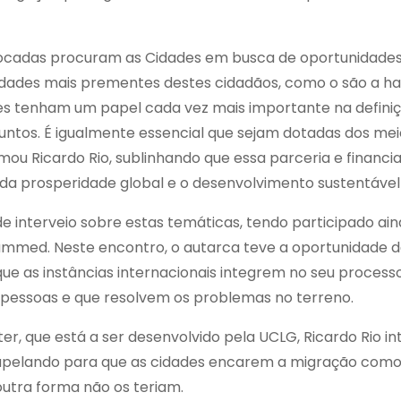
locadas procuram as Cidades em busca de oportunidade
idades mais prementes destes cidadãos, como o são a h
s tenham um papel cada vez mais importante na definiçã
ntos. É igualmente essencial que sejam dotadas dos mei
mou Ricardo Rio, sublinhando que essa parceria e financ
 da prosperidade global e o desenvolvimento sustentável´
onde interveio sobre estas temáticas, tendo participado 
ammed. Neste encontro, o autarca teve a oportunidade d
ue as instâncias internacionais integrem no seu process
 pessoas e que resolvem os problemas no terreno.
, que está a ser desenvolvido pela UCLG, Ricardo Rio i
e”, apelando para que as cidades encarem a migração com
utra forma não os teriam.