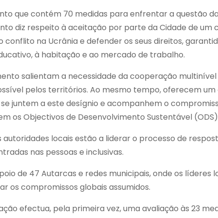
o que contém 70 medidas para enfrentar a questão das 
nto diz respeito à aceitação por parte da Cidade de um 
 conflito na Ucrânia e defender os seus direitos, garant
ducativo, à habitação e ao mercado de trabalho.
ento salientam a necessidade da cooperação multinível
possível pelos territórios. Ao mesmo tempo, oferecem u
is se juntem a este desígnio e acompanhem o compromis
em os Objectivos de Desenvolvimento Sustentável (ODS)
autoridades locais estão a liderar o processo de respos
ntradas nas pessoas e inclusivas.
oio de 47 Autarcas e redes municipais, onde os líderes
ar os compromissos globais assumidos.
ação efectua, pela primeira vez, uma avaliação às 23 med