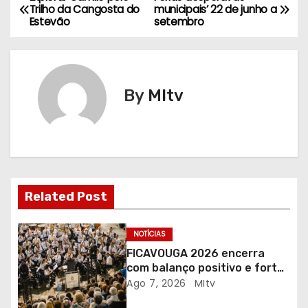
N
Trilho da Cangosta do
municipais’ 22 de junho a
Estevão
setembro
a
v
e
By
MItv
g
a
ç
Related Post
ã
o
NOTÍCIAS
FICAVOUGA 2026 encerra
d
com balanço positivo e forte
adesão da comunidade
Ago 7, 2026
MItv
e