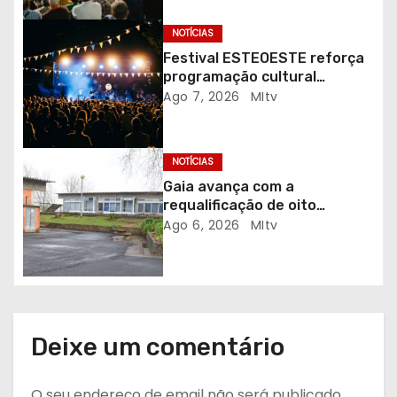
a
NOTÍCIAS
r
Festival ESTEOESTE reforça
programação cultural
t
gratuita em Braga
Ago 7, 2026
MItv
i
g
NOTÍCIAS
Gaia avança com a
o
requalificação de oito
escolas prioritárias
Ago 6, 2026
MItv
s
Deixe um comentário
O seu endereço de email não será publicado.