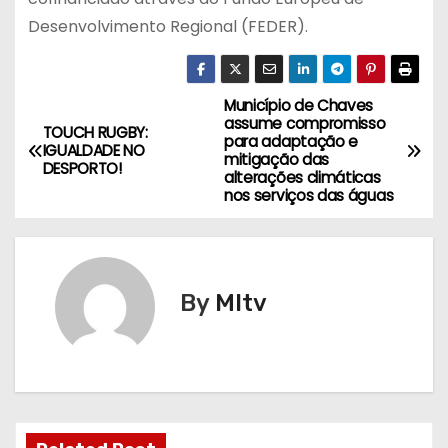
Desenvolvimento Regional (FEDER).
Município de Chaves
N
assume compromisso
TOUCH RUGBY:
para adaptação e
a
IGUALDADE NO
mitigação das
DESPORTO!
alterações climáticas
v
nos serviços das águas
e
g
By
MItv
a
ç
ã