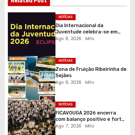
o
Related Post
d
NOTÍCIAS
e
Dia Internacional da
Juventude celebra-se em
a
Gaia com desporto, música e
Ago 9, 2026
MItv
observação do eclipse solar
r
NOTÍCIAS
t
Zona de Fruição Ribeirinha de
i
Sejães
Ago 9, 2026
MItv
g
o
NOTÍCIAS
s
FICAVOUGA 2026 encerra
com balanço positivo e forte
adesão da comunidade
Ago 7, 2026
MItv