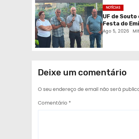
a
NOTÍCIAS
r
UF de Souto 
Festa do Em
t
Ago 5, 2026
MI
i
g
o
Deixe um comentário
s
O seu endereço de email não será public
Comentário
*