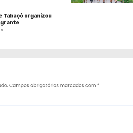
e Tabaçô organizou
igrante
tv
ado.
Campos obrigatórios marcados com
*