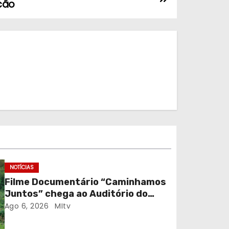
cão
NOTÍCIAS
Filme Documentário “Caminhamos
Juntos” chega ao Auditório do
C.E.R. Vagos em sessão solidária
Ago 6, 2026
MItv