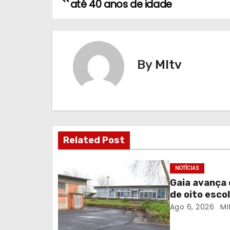
até 40 anos de idade
a
v
e
By
MItv
g
a
ç
Related Post
ã
o
NOTÍCIAS
Gaia avança 
d
de oito escol
Ago 6, 2026
MI
e