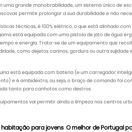
m uma grande manobrabilidade, um sistema único de esc
escovas permite prolongar a sua durabilidade e não neces
ísticas técnicas, é 100% elétrico, o que está alinhado c
ama está equipada com uma pistola de jato de água ergo
tempo e energia. Trata-se de um equipamento que recolh
idade, como dejetos caninos, gordura ou outra sujidade 
máquina está equipada com bateria (e um carregador inte
) e é ambidextra, ou seja, o braço de comando foi conc
quada tanto para canhotos como destros.
quipamentos vai permitir ainda a limpeza nos centros urb
à habitação para jovens
O melhor de Portugal pa