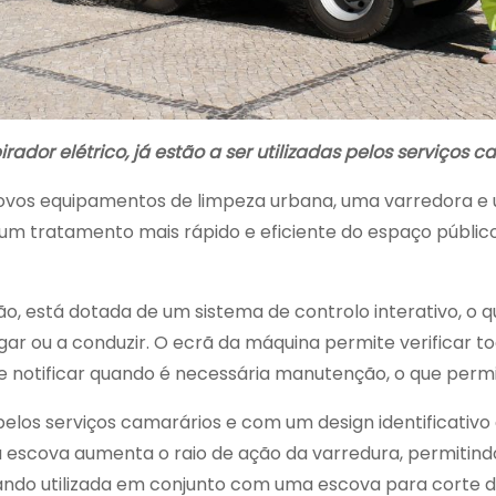
dor elétrico, já estão a ser utilizadas pelos serviços c
ovos equipamentos de limpeza urbana, uma varredora e u
r um tratamento mais rápido e eficiente do espaço públic
o, está dotada de um sistema de controlo interativo, o
gar ou a conduzir. O ecrã da máquina permite verificar t
 e notificar quando é necessária manutenção, o que permi
 pelos serviços camarários e com um design identificativo
 escova aumenta o raio de ação da varredura, permitind
ando utilizada em conjunto com uma escova para corte d