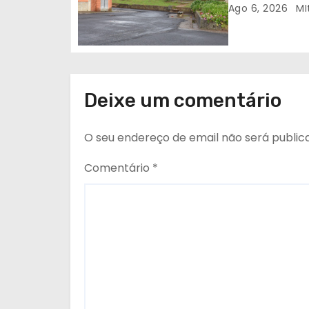
t
Ago 6, 2026
MI
i
g
o
Deixe um comentário
s
O seu endereço de email não será public
Comentário
*