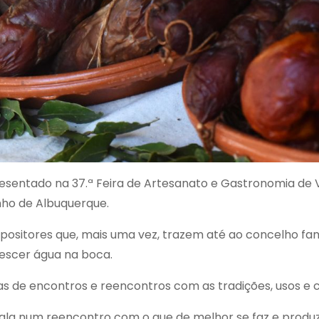
presentado na 37.ª Feira de Artesanato e Gastronomia de 
nho de Albuquerque.
positores que, mais uma vez, trazem até ao concelho fa
rescer água na boca.
as de encontros e reencontros com as tradições, usos e 
 fala num reencontro com o que de melhor se faz e produ