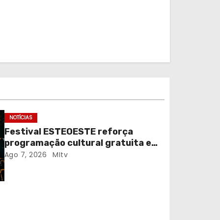
NOTÍCIAS
Festival ESTEOESTE reforça
programação cultural gratuita em
Braga
Ago 7, 2026
MItv