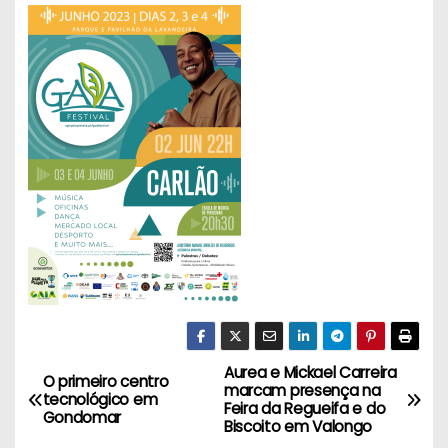
Aurea e Mickael Carreira
N
O primeiro centro
marcam presença na
tecnológico em
Feira da Regueifa e do
a
Gondomar
Biscoito em Valongo