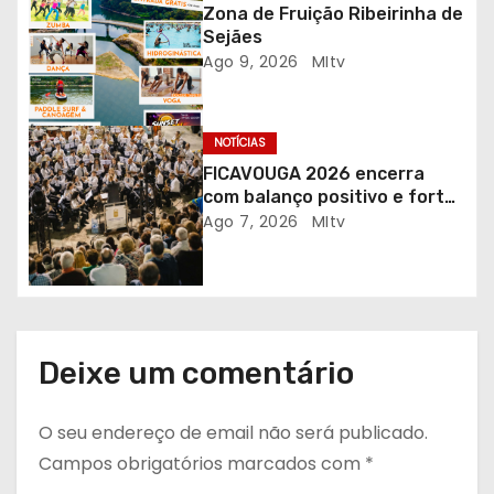
Zona de Fruição Ribeirinha de
t
Sejães
Ago 9, 2026
MItv
i
g
NOTÍCIAS
o
FICAVOUGA 2026 encerra
com balanço positivo e forte
s
adesão da comunidade
Ago 7, 2026
MItv
Deixe um comentário
O seu endereço de email não será publicado.
Campos obrigatórios marcados com
*