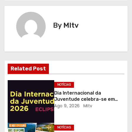
v
e
By
MItv
g
a
ç
ã
Related Post
o
NOTÍCIAS
d
Dia Internacional da
Juventude celebra-se em
e
Gaia com desporto, música e
Ago 9, 2026
MItv
observação do eclipse solar
a
r
NOTÍCIAS