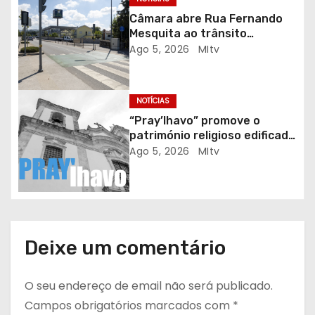
r
Câmara abre Rua Fernando
Mesquita ao trânsito
t
automóvel
Ago 5, 2026
MItv
i
g
NOTÍCIAS
“Pray’lhavo” promove o
o
património religioso edificado
do Arciprestado
Ago 5, 2026
MItv
s
Deixe um comentário
O seu endereço de email não será publicado.
Campos obrigatórios marcados com
*