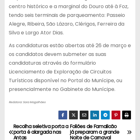
centro histórico e a marginal do Douro até à Foz,
tendo seis terminais de parqueamento: Passeio
Alegre, Ribeira, São Lázaro, Clérigos, Ferreira da
Silva e Largo Ator Dias.
As candidaturas estão abertas até 26 de março e
os candidatos devem submeter as suas
candidaturas através do formulário
Licenciamento de Exploração de Circuitos
Turísticos disponível no Portal do Munícipe, ou
presencialmente no Gabinete do Munícipe.
Redatora: Sara Magalhães
Recolha seletiva porta a
Foliões de Famalicão
N
porta é alargada nas
já preparam a grande
Antas
Noite de Carnaval