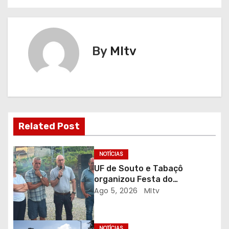
a
v
e
By
MItv
g
a
ç
Related Post
ã
o
NOTÍCIAS
UF de Souto e Tabaçô
d
organizou Festa do
Emigrante
Ago 5, 2026
MItv
e
a
NOTÍCIAS