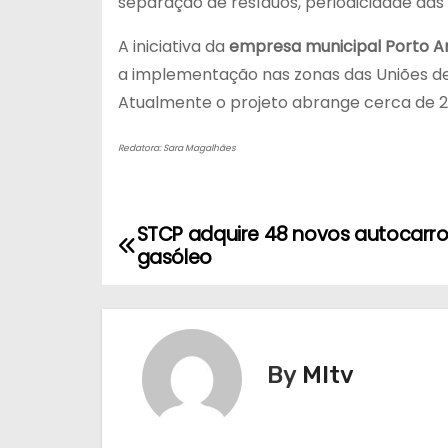
separação de resíduos, periodicidade da
A iniciativa da
empresa municipal Porto Am
a implementação nas zonas das Uniões de 
Atualmente o projeto abrange cerca de 2.7
Redatora: Sara Magalhães
STCP adquire 48 novos autocarros 
N
gasóleo
a
v
e
By
MItv
g