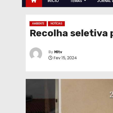
INÍCIO
TEMAS
JORNAL 
AMBIENTE
NOTÍCIAS
Recolha seletiva 
By
MItv
Fev 15, 2024