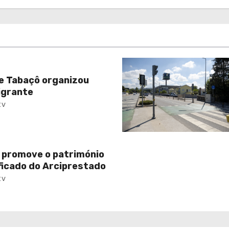
e Tabaçô organizou
igrante
tv
 promove o património
ificado do Arciprestado
tv