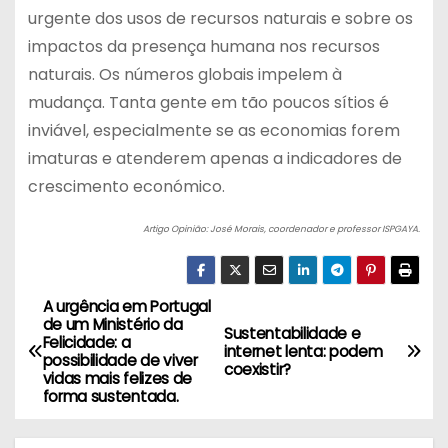
urgente dos usos de recursos naturais e sobre os
impactos da presença humana nos recursos
naturais. Os números globais impelem à
mudança. Tanta gente em tão poucos sítios é
inviável, especialmente se as economias forem
imaturas e atenderem apenas a indicadores de
crescimento económico.
Artigo Opinião: José Morais, coordenador e professor ISPGAYA.
A urgência em Portugal
N
de um Ministério da
Sustentabilidade e
Felicidade: a
a
internet lenta: podem
possibilidade de viver
coexistir?
vidas mais felizes de
v
forma sustentada.
e