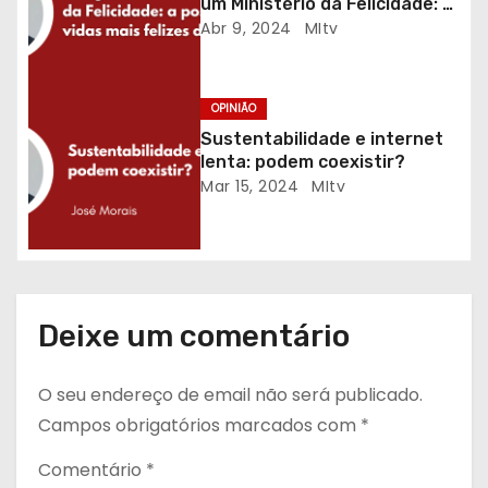
i
um Ministério da Felicidade: a
possibilidade de viver vidas
Abr 9, 2024
MItv
g
mais felizes de forma
sustentada.
o
OPINIÃO
s
Sustentabilidade e internet
lenta: podem coexistir?
Mar 15, 2024
MItv
Deixe um comentário
O seu endereço de email não será publicado.
Campos obrigatórios marcados com
*
Comentário
*