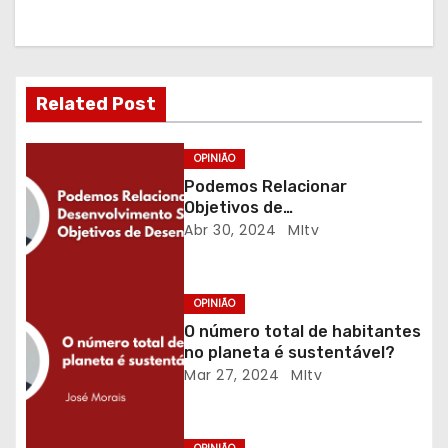
ç
ã
o
Related Post
d
OPINIÃO
e
Podemos Relacionar
a
Objetivos de
Desenvolvimento
Abr 30, 2024
MItv
r
Sustentável com Objetivos
de Desenvolvimento Interno?
t
OPINIÃO
O número total de habitantes
i
no planeta é sustentável?
g
Mar 27, 2024
MItv
o