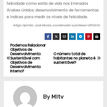
felicidade como estilo de vida nos Emirados
Árabes Unidos; desenvolvimento de ferramentas
e índices para medir os níveis de felicidade.
Artigo Opinião: José Morais, coordenador e professor ISPGAYA.
Podemos Relacionar
N
Objetivos de
Desenvolvimento
O número total de
a
Sustentável com
habitantes no planeta é
Objetivos de
sustentável?
v
Desenvolvimento
Interno?
e
g
By
MItv
a