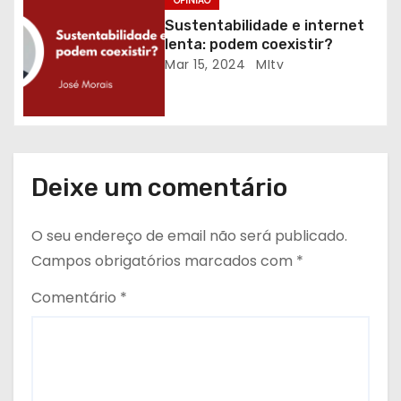
OPINIÃO
s
Sustentabilidade e internet
lenta: podem coexistir?
Mar 15, 2024
MItv
Deixe um comentário
O seu endereço de email não será publicado.
Campos obrigatórios marcados com
*
Comentário
*