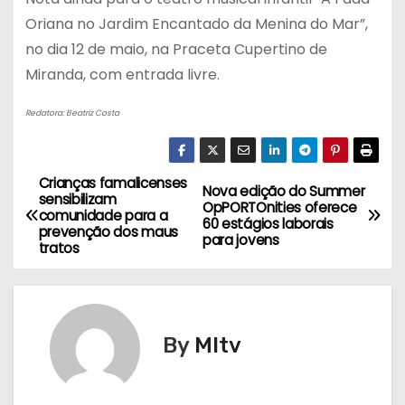
Oriana no Jardim Encantado da Menina do Mar”,
no dia 12 de maio, na Praceta Cupertino de
Miranda, com entrada livre.
Redatora: Beatriz Costa
Crianças famalicenses
N
Nova edição do Summer
sensibilizam
OpPORTOnities oferece
comunidade para a
a
60 estágios laborais
prevenção dos maus
para jovens
tratos
v
e
g
By
MItv
a