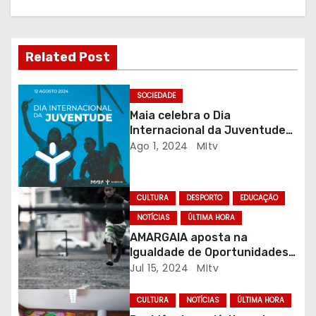
ç
ã
Related Post
o
d
SOCIEDADE
Maia celebra o Dia
e
Internacional da Juventude
com banhos
Ago 1, 2024
MItv
a
r
CULTURA
DESPORTO
EDUCAÇÃO
t
NOTÍCIAS
ÚLTIMA HORA
AMARGAIA aposta na
i
Igualdade de Oportunidades
com regresso do Mundialito
Jul 15, 2024
MItv
g
de Futebol de Rua
CULTURA
NOTÍCIAS
ÚLTIMA HORA
o