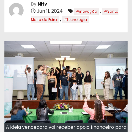
By
MItv
Jun 11, 2024
,
#inovação
#Santa
,
Maria da Feira
#tecnologia
A ideia vencedora vai receber apoio financeiro para