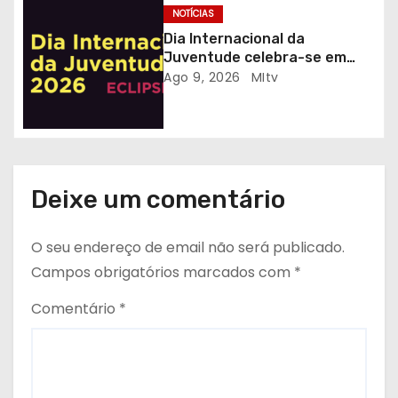
g
NOTÍCIAS
Dia Internacional da
o
Juventude celebra-se em
Gaia com desporto, música e
Ago 9, 2026
MItv
s
observação do eclipse solar
Deixe um comentário
O seu endereço de email não será publicado.
Campos obrigatórios marcados com
*
Comentário
*