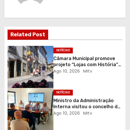
g
a
ç
Related Post
ã
o
NOTÍCIAS
Câmara Municipal promove
d
projeto “Lojas com História”
em parceria com a FLUP
Ago 10, 2026
MItv
e
a
NOTÍCIAS
r
Ministro da Administração
Interna visitou o concelho de
t
Vinhais
Ago 10, 2026
MItv
i