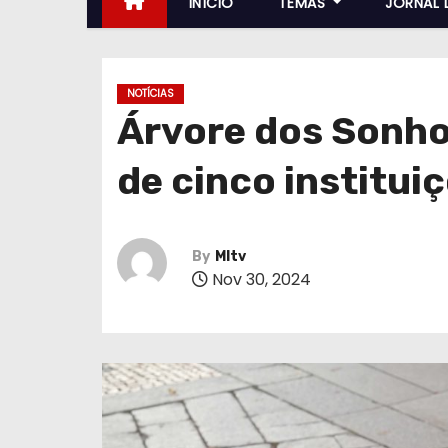
INÍCIO
TEMAS
JORNAL 
NOTÍCIAS
Árvore dos Sonho
de cinco institui
By
MItv
Nov 30, 2024