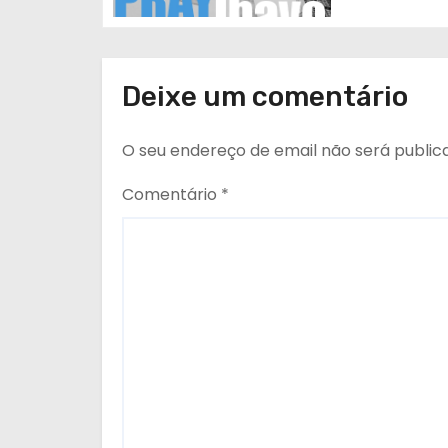
g
o
Deixe um comentário
s
O seu endereço de email não será public
Comentário
*