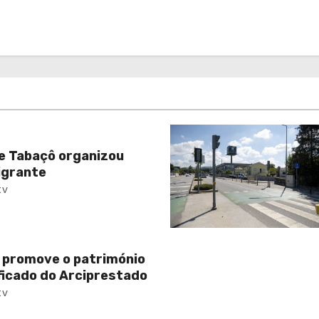
e Tabaçô organizou
igrante
tv
 promove o património
ificado do Arciprestado
tv