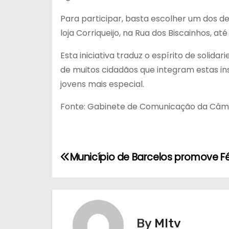
Para participar, basta escolher um dos d
loja Corriqueijo, na Rua dos Biscainhos, at
Esta iniciativa traduz o espírito de solid
de muitos cidadãos que integram estas in
jovens mais especial.
Fonte: Gabinete de Comunicação da Câma
N
Município de Barcelos promove Fé
a
v
e
By
MItv