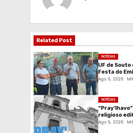
g
a
ç
Related Post
ã
o
NOTÍCIAS
UF de Souto 
d
Festa do Em
Ago 5, 2026
MI
e
a
NOTÍCIAS
r
“Pray’lhavo”
religioso ed
t
Ago 5, 2026
MI
i