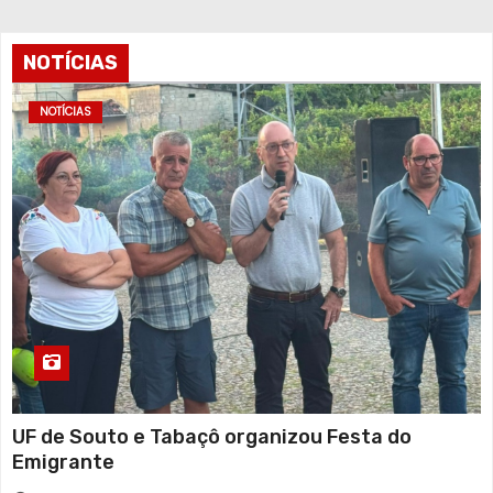
a
g
NOTÍCIAS
i
NOTÍCIAS
n
a
ç
ã
o
d
o
UF de Souto e Tabaçô organizou Festa do
Emigrante
s