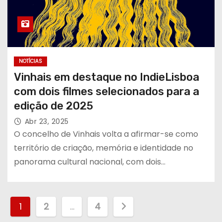
NOTÍCIAS
Vinhais em destaque no IndieLisboa
com dois filmes selecionados para a
edição de 2025
Abr 23, 2025
O concelho de Vinhais volta a afirmar-se como
território de criação, memória e identidade no
panorama cultural nacional, com dois…
P
1
2
…
4