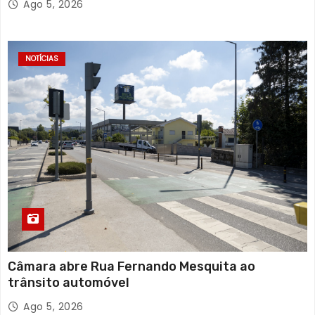
Ago 5, 2026
c
o
NOTÍCIAS
n
t
e
ú
d
o
s
Câmara abre Rua Fernando Mesquita ao
trânsito automóvel
Ago 5, 2026