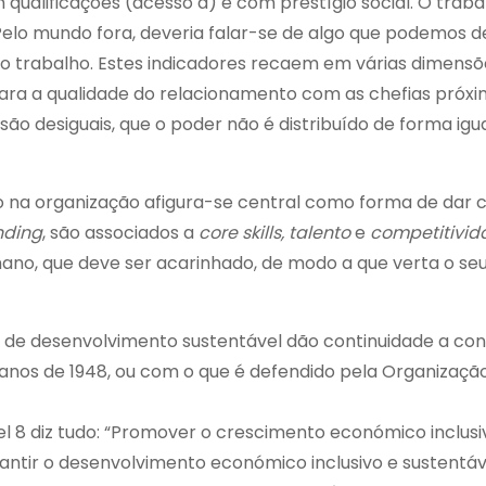
qualificações (acesso a) e com prestígio social. O traba
Pelo mundo fora, deveria falar-se de algo que podemos de
e no trabalho. Estes indicadores recaem em várias dimen
ra a qualidade do relacionamento com as chefias próxi
são desiguais, que o poder não é distribuído de forma i
 na organização afigura-se central como forma de dar 
nding
, são associados a
core skills, talento
e
competitivid
no, que deve ser acarinhado, de modo a que verta o seu
s de desenvolvimento sustentável dão continuidade a con
anos de 1948, ou com o que é defendido pela Organizaçã
l 8 diz tudo: “Promover o crescimento económico inclusi
rantir o desenvolvimento económico inclusivo e sustentá