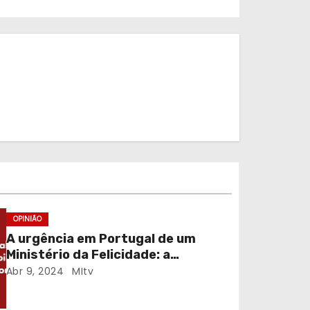
OPINIÃO
A urgência em Portugal de um
Ministério da Felicidade: a
possibilidade de viver vidas mais
Abr 9, 2024
MItv
felizes de forma sustentada.