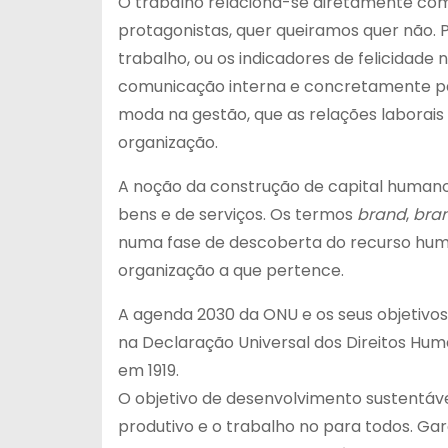
O trabalho relaciona-se diretamente com 
protagonistas, quer queiramos quer não. 
trabalho, ou os indicadores de felicidad
comunicação interna e concretamente pa
moda na gestão, que as relações laborais 
organização.
A noção da construção de capital humano
bens e de serviços. Os termos
brand
,
bra
numa fase de descoberta do recurso huma
organização a que pertence.
A agenda 2030 da ONU e os seus objetivo
na Declaração Universal dos Direitos Hum
em 1919.
O objetivo de desenvolvimento sustentáve
produtivo e o trabalho no para todos. Ga