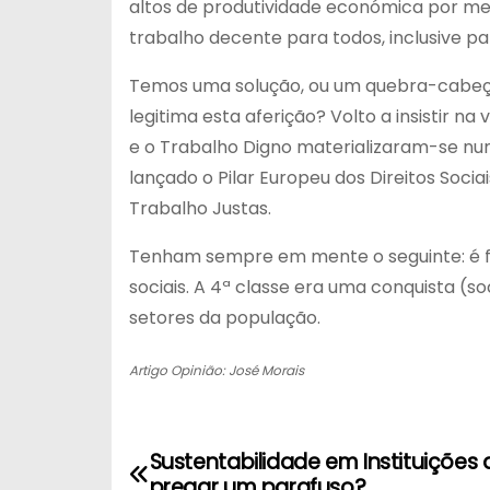
altos de produtividade económica por mei
trabalho decente para todos, inclusive par
Temos uma solução, ou um quebra-cabeças 
legitima esta aferição? Volto a insistir n
e o Trabalho Digno materializaram-se nu
lançado o Pilar Europeu dos Direitos Soci
Trabalho Justas.
Tenham sempre em mente o seguinte: é fác
sociais. A 4ª classe era uma conquista (
setores da população.
Artigo Opinião: José Morais
Sustentabilidade em Instituições 
N
pregar um parafuso?