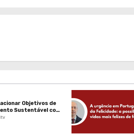
acionar Objetivos de
ento Sustentável com
e Desenvolvimento
tv